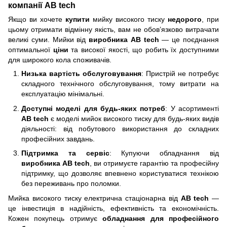
компанії AB tech
Якщо ви хочете
купити
мийку високого тиску
недорого
, при
цьому отримати відмінну якість, вам не обов’язково витрачати
великі суми. Мийки від
виробника AB tech
— це поєднання
оптимальної
ціни
та високої якості, що робить їх доступними
для широкого кола споживачів.
Низька вартість обслуговування
: Пристрій не потребує
складного технічного обслуговування, тому витрати на
експлуатацію мінімальні.
Доступні моделі для будь-яких потреб
: У асортименті
AB tech
є моделі мийок високого тиску для будь-яких видів
діяльності: від побутового використання до складних
професійних завдань.
Підтримка та сервіс
: Купуючи обладнання від
виробника AB tech
, ви отримуєте гарантію та професійну
підтримку, що дозволяє впевнено користуватися технікою
без переживань про поломки.
Мийка високого тиску електрична стаціонарна від
AB tech
—
це інвестиція в надійність, ефективність та економічність.
Кожен покупець отримує
обладнання для професійного