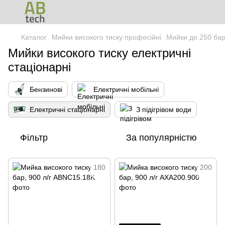
Каталог
Мийки високого тиску професійні
Мийки до 250 ба
Мийки високого тиску електричні
стаціонарні
Бензинові
Електричні мобільні
Електричні стаціонарні
З підігрівом води
Фільтр
За популярністю