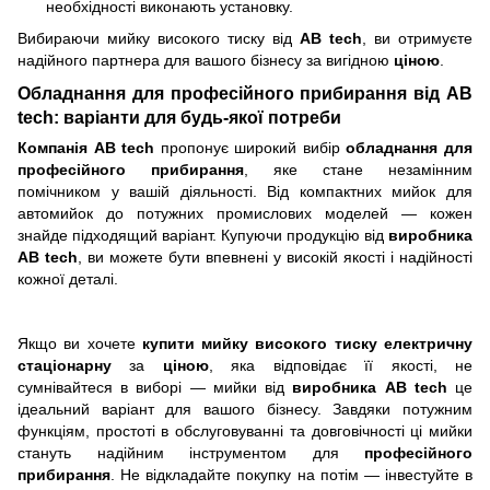
необхідності виконають установку.
Вибираючи мийку високого тиску від
AB tech
, ви отримуєте
надійного партнера для вашого бізнесу за вигідною
ціною
.
Обладнання для професійного прибирання від AB
tech: варіанти для будь-якої потреби
Компанія AB tech
пропонує широкий вибір
обладнання для
професійного прибирання
, яке стане незамінним
помічником у вашій діяльності. Від компактних мийок для
автомийок до потужних промислових моделей — кожен
знайде підходящий варіант. Купуючи продукцію від
виробника
AB tech
, ви можете бути впевнені у високій якості і надійності
кожної деталі.
Якщо ви хочете
купити
мийку високого тиску електричну
стаціонарну
за
ціною
, яка відповідає її якості, не
сумнівайтеся в виборі — мийки від
виробника AB tech
це
ідеальний варіант для вашого бізнесу. Завдяки потужним
функціям, простоті в обслуговуванні та довговічності ці мийки
стануть надійним інструментом для
професійного
прибирання
. Не відкладайте покупку на потім — інвестуйте в