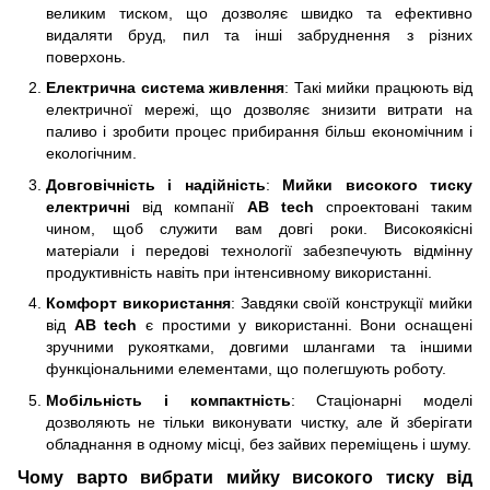
великим тиском, що дозволяє швидко та ефективно
видаляти бруд, пил та інші забруднення з різних
поверхонь.
Електрична система живлення
: Такі мийки працюють від
електричної мережі, що дозволяє знизити витрати на
паливо і зробити процес прибирання більш економічним і
екологічним.
Довговічність і надійність
:
Мийки високого тиску
електричні
від компанії
AB tech
спроектовані таким
чином, щоб служити вам довгі роки. Високоякісні
матеріали і передові технології забезпечують відмінну
продуктивність навіть при інтенсивному використанні.
Комфорт використання
: Завдяки своїй конструкції мийки
від
AB tech
є простими у використанні. Вони оснащені
зручними рукоятками, довгими шлангами та іншими
функціональними елементами, що полегшують роботу.
Мобільність і компактність
: Стаціонарні моделі
дозволяють не тільки виконувати чистку, але й зберігати
обладнання в одному місці, без зайвих переміщень і шуму.
Чому варто вибрати мийку високого тиску від