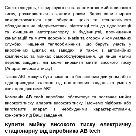
Спектр завдань, які вирішуються за допомогою мийок високого
тиску, розширюється з кожним роком. Зараз вони широко
використовуються при збиранні цехів та технологічного
обладнання на підприємствах, підготовці стін до гідроізоляції
та очищення автотранспорту в будівництві, прочищення
каналізацій та миття дорожніх знаків та огорож у комунальних
службах, чищення теплообмінників, що беруть участь у
виробничих циклах на заводах, а також в автомийних
комплексах та мийках самообслуговування. це лише малий
перелік завдань, які може вирішити миття високого тиску
(Апарат високого тиску)
Також АВТ можуть бути виконані з бензиновим двигуном або з
гідроприводом залежно від поставлених завдань та умов у
яких працюватиме АВТ.
Компанія
AB tech
виробляє, обслуговує та постачає мийки
високого тиску, апарати високого тиску, і можемо підібрати або
виготовити апарат з необхідними характеристиками,
конкретно під Ваші завдання.
Купити мийку високого тиску електричну
стаціонарну від виробника AB tech