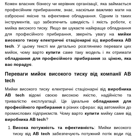
Кожен власник бізнесу чи керівник організації, яка займається
професійним прибиранням, знає, наскільки важливо мати на
озброєнні якісне та ефективне обладнання. Одним із таких
інструментів, що забезпечить швидкість і якість роботи, є
мийка високого тиску. Якщо ви шукаєте найкраще обладнання
для професійного прибирання, зверніть увагу на
мийки
високого тиску електричні стаціонарні
від
виробника AB
tech
. У цьому тексті ми детально розглянемо переваги цих
мийок, чому варто
купити
саме таку модель і як отримати
обладнання для професійного прибирання
за
ціною, яка
вас порадує
.
Переваги мийок високого тиску від компанії AB
tech
Мийки високого тиску електричні стаціонарні від
виробника
AB tech
відомі своєю високою якістю, надійністю та
тривалістю експлуатації. Це ідеальне
обладнання для
професійного прибирання
в різних сферах: від автомийок до
промислових підприємств. Чому варто
купити
мийку саме від
виробника AB tech
?
Висока потужність та ефективність
: Мийки високого
тиску від
AB tech
забезпечують потужний потік води під