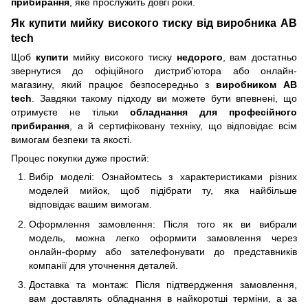
прибирання
, яке прослужить довгі роки.
Як купити мийку високого тиску від виробника AB
tech
Щоб
купити
мийку високого тиску
недорого
, вам достатньо
звернутися до офіційного дистриб’ютора або онлайн-
магазину, який працює безпосередньо з
виробником AB
tech
. Завдяки такому підходу ви можете бути впевнені, що
отримуєте не тільки
обладнання для професійного
прибирання
, а й сертифіковану техніку, що відповідає всім
вимогам безпеки та якості.
Процес покупки дуже простий:
Вибір моделі: Ознайомтесь з характеристиками різних
моделей мийок, щоб підібрати ту, яка найбільше
відповідає вашим вимогам.
Оформлення замовлення: Після того як ви вибрали
модель, можна легко оформити замовлення через
онлайн-форму або зателефонувати до представників
компанії для уточнення деталей.
Доставка та монтаж: Після підтвердження замовлення,
вам доставлять обладнання в найкоротші терміни, а за