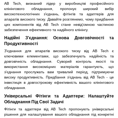
AB Tech, визнаний лідер у виробництві професійного
клінінгового обладнання, пропонує широкий вибір
високотехнологічних з'єднань, фітінгів та адаптерів для
апаратів високого тиску. Давайте розглянемо, чому придбання
цих компонентів від AB Tech стане невід'ємною частиною
забезпечення ефективного та надійного клінінгу.
Надійні З'єднання: Основа Довговічності та
Продуктивності
З'єднання для апаратів високого тиску від AB Tech є
ключовими елементами, що забезпечують надійність та
довговічність обладнання. Суворий контроль якості та
використання високоміцних матеріалів гарантують, що
з'єднання прослужать вам тривалий період, підтримуючи
високу продуктивність. Придбання з'єднань від AB Tech - це
інвестиція в довгострокову ефективність вашого клінінгового
обладнання.
Універсальні Фітінги та Адаптери: Налаштуйте
Обладнання Під Свої Задачі
Фітінги та адаптери від AB Tech пропонують універсальні
рішення для налаштування вашого обладнання під конкретні