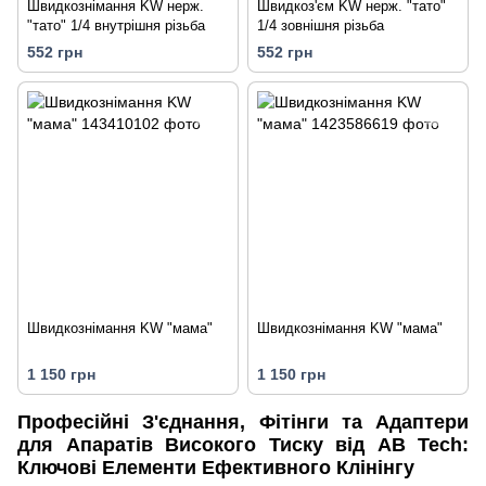
Швидкознімання KW нерж.
Швидкоз'єм KW нерж. "тато"
"тато" 1/4 внутрішня різьба
1/4 зовнішня різьба
552 грн
552 грн
Швидкознімання KW "мама"
Швидкознімання KW "мама"
1 150 грн
1 150 грн
Професійні З'єднання, Фітінги та Адаптери
для Апаратів Високого Тиску від AB Tech:
Ключові Елементи Ефективного Клінінгу