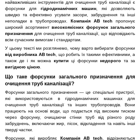
найважливіших інструментів для очищення труб каналізації є
форсунки для
гідродинамічних машин
, які дозволяють
швидко та ефективно усувати засори, забруднення та інші
неполадки в трубопроводах.
Компанія AB tech
пропонує
широкий асортимент
високоякісних форсунок загального
призначення
для очищення труб каналізації, що відповідають
всім сучасним вимогам і стандартам.
У цьому тексті ми розглянемо, чому варто вибирати форсунки
від виробника AB tech
, що робить їх такими ефективними, а
також де і як можна
купити
ці форсунки
недорого
та за
вигідною ціною
.
Що таке форсунки загального призначення для
очищення труб каналізації?
Форсунки загального призначення — це спеціальні пристрої,
які використовуються в гідродинамічних машинах для
очищення труб каналізації та інших трубопроводів. Вони
працюють на основі води, що подається під високим тиском
через форсунку, очищаючи стінки труб від різного роду
забруднень, включаючи жир, пісок, відкладення та навіть інші
тверді частки.
Форсунки, які виробляє
Компанія AB tech
, відрізняються