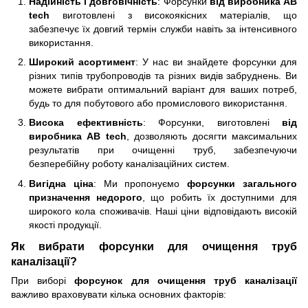
Надійність і довговічність
: Форсунки
від виробника AB
tech
виготовлені з високоякісних матеріалів, що
забезпечує їх довгий термін служби навіть за інтенсивного
використання.
Широкий асортимент
: У нас ви знайдете форсунки для
різних типів трубопроводів та різних видів забруднень. Ви
можете вибрати оптимальний варіант для ваших потреб,
будь то для побутового або промислового використання.
Висока ефективність
: Форсунки, виготовлені
від
виробника AB tech
, дозволяють досягти максимальних
результатів при очищенні труб, забезпечуючи
безперебійну роботу каналізаційних систем.
Вигідна ціна
: Ми пропонуємо
форсунки загального
призначення
недорого
, що робить їх доступними для
широкого кола споживачів. Наші ціни відповідають високій
якості продукції.
Як вибрати форсунки для очищення труб
каналізації?
При виборі
форсунок для очищення труб каналізації
важливо враховувати кілька основних факторів: