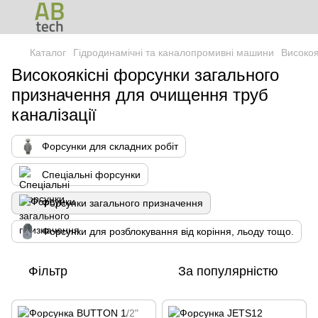
Каталог
Гідродинамічні та каналопромивні машини
Високоя
Високоякісні форсунки загального
призначення для очищення труб
каналізації
Форсунки для складних робіт
Спеціальні форсунки
Форсунки загального призначення
Форсунки для розблокування від коріння, льоду тощо.
Фільтр
За популярністю