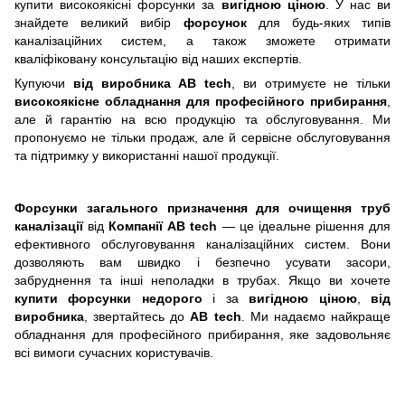
купити високоякісні форсунки за
вигідною ціною
. У нас ви
знайдете великий вибір
форсунок
для будь-яких типів
каналізаційних систем, а також зможете отримати
кваліфіковану консультацію від наших експертів.
Купуючи
від виробника AB tech
, ви отримуєте не тільки
високоякісне обладнання для професійного прибирання
,
але й гарантію на всю продукцію та обслуговування. Ми
пропонуємо не тільки продаж, але й сервісне обслуговування
та підтримку у використанні нашої продукції.
Форсунки загального призначення для очищення труб
каналізації
від
Компанії AB tech
— це ідеальне рішення для
ефективного обслуговування каналізаційних систем. Вони
дозволяють вам швидко і безпечно усувати засори,
забруднення та інші неполадки в трубах. Якщо ви хочете
купити
форсунки недорого
і за
вигідною ціною
,
від
виробника
, звертайтесь до
AB tech
. Ми надаємо найкраще
обладнання для професійного прибирання, яке задовольняє
всі вимоги сучасних користувачів.