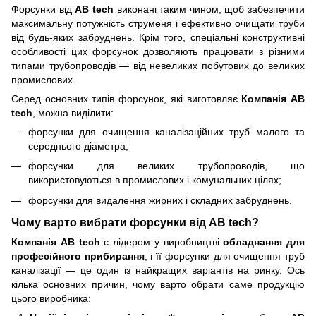
Форсунки від
AB tech
виконані таким чином, щоб забезпечити
максимальну потужність струменя і ефективно очищати труби
від будь-яких забруднень. Крім того, спеціальні конструктивні
особливості цих форсунок дозволяють працювати з різними
типами трубопроводів — від невеликих побутових до великих
промислових.
Серед основних типів форсунок, які виготовляє
Компанія AB
tech
, можна виділити:
форсунки для очищення каналізаційних труб малого та
середнього діаметра;
форсунки для великих трубопроводів, що
використовуються в промислових і комунальних цілях;
форсунки для видалення жирних і складних забруднень.
Чому варто вибрати форсунки від AB tech?
Компанія AB tech
є лідером у виробництві
обладнання для
професійного прибирання
, і її форсунки для очищення труб
каналізації — це один із найкращих варіантів на ринку. Ось
кілька основних причин, чому варто обрати саме продукцію
цього виробника: