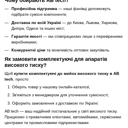
Чому обирають AB tech?
Професійна підтримка
— наші фахівці допоможуть
підібрати сумісні компоненти;
Доставка по всій Україні
— до Києва, Львова, Харкова,
Дніпра, Одеси та інших міст;
Гарантія якості
— ми співпрацюємо лише з перевіреними
виробниками;
Конкурентні ціни
та можливість оптових закупівель.
Як замовити комплектуючі для апаратів
високого тиску?
Щоб
купити комплектуючі до мийок високого тиску в AB
tech
, просто:
Оберіть товар у нашому онлайн-каталозі;
Зв'яжіться з менеджером для уточнення сумісності;
Оформіть замовлення з доставкою по Україні.
AB tech — ваш надійний постачальник у світі високого тиску.
Працюємо з приватними клієнтами, автомийками, сервісними
центрами та промисловими підприємствами.