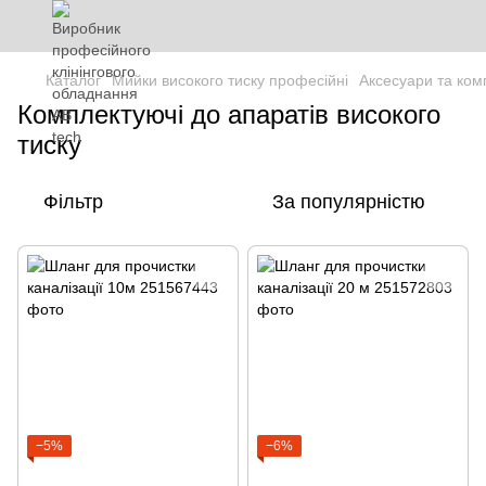
Каталог
Мийки високого тиску професійні
Аксесуари та комп
Комплектуючі до апаратів високого
тиску
Фільтр
За популярністю
−5%
−6%