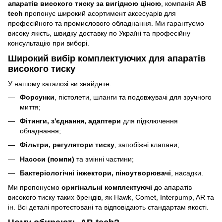
апаратів високого тиску за вигідною ціною
, компанія
AB
tech
пропонує широкий асортимент аксесуарів для
професійного та промислового обладнання. Ми гарантуємо
високу якість, швидку доставку по Україні та професійну
консультацію при виборі.
Широкий вибір комплектуючих для апаратів
високого тиску
У нашому каталозі ви знайдете:
Форсунки
, пістолети, шланги та подовжувачі для зручного
миття;
Фітинги, з'єднання, адаптери
для підключення
обладнання;
Фільтри, регулятори тиску
, запобіжні клапани;
Насоси (помпи)
та змінні частини;
Бактеріологічні інжектори, піноутворювачі
, насадки.
Ми пропонуємо
оригінальні комплектуючі
до апаратів
високого тиску таких брендів, як Hawk, Comet, Interpump, AR та
ін. Всі деталі протестовані та відповідають стандартам якості.