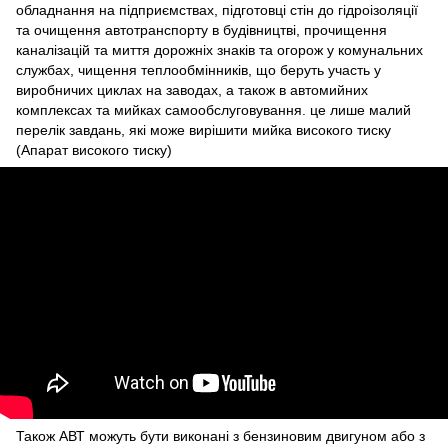
обладнання на підприємствах, підготовці стін до гідроізоляції
та очищення автотранспорту в будівництві, прочищення
каналізацій та миття дорожніх знаків та огорож у комунальних
службах, чищення теплообмінників, що беруть участь у
виробничих циклах на заводах, а також в автомийних
комплексах та мийках самообслуговування. це лише малий
перелік завдань, які може вирішити мийка високого тиску
(Апарат високого тиску)
Також АВТ можуть бути виконані з бензиновим двигуном або з