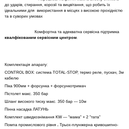
до ударів, стирання, корозії та вицвітання, що робить їх
ідеальними для використання в місцях з високою прохідністю
та в суворих умовах
Комфортна та адекватна сервісна підтримка
квалфікованим сервісним центром
.
Комплектація апарату:
CONTROL BOX: система TOTAL-STOP, термо реле, пускач, 3м
кабелю
Піка 900мм + форсунка + форсункотримач
Пістолет макс. 350 бар
Шланг високого тиску макс. 350 бар ― 10м
Пінна насадка ЛАТУНЬ
Комплект швидкознімання KW ― "мама" + 2 "тата"
Помпа промислового рівня
.
Трьох-плунжерна кривошипно-