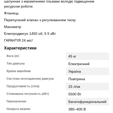
шатунная з керамічними гільзами володіє підвищеним
ресурсом роботи.
Фланець
Перепускний клапан з регулюванням тиску
Манометр
Електродвигун 1450 об, 5.5 кВт
ГАРАНТІЯ 24 міс!
Характеристики
Вага (кг)
45 кг
Тип двигуна
Електричний
Країна виробник
Україна
Система охолодження двигуна
Повітряна
Продуктивність (л/хв)
15 л/хв
Споживана потужність (кВт)
5500 Вт
Призначення
Багатофункціональний
Напруга мережі
380~400 В