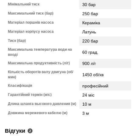
Мінімальний тиск
30 бар
Максимальний тиск (бар)
250 бар
Матеріал поршнів насоса
Кераміка
Матеріал корпусу насоса
Латунь
Тиск (бар)
220 бар
Максимальна температура води на
60 град.
вході
Максимальна продуктивність (л/г)
900 л/г
Кількість оборотів валу двигуна (об/
1450 об/хв
мин)
Класифікація
професійний
Гарантійний термін (міс)
24 міс
Длина шланга высокого давления (м)
10 м
Довжина мережевого кабелю (м)
3 м
Відгуки
2