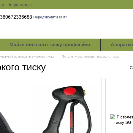
ти
Інформація
+380672336688
Передзвонити вам?
Мийки високого тиску професійні
Апарати 
ектуючі до апаратів високого тиску
Пістолети-розпилювачі високого тиску
кого тиску
С