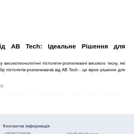
від AB Tech: Ідеальне Рішення для
високотехнологічні пістолети-розпилювачі високого тиску, які
р пістолетів-розпилювачів від AB Tech - це вірне рішення для
ch
продуктивність та ефективність в роботі. Унікальні насадки та
алення стійких забруднень до обережного очищення чутливих
 невід'ємним інструментом у вашому арсеналі професійного
ch
Контактна інформація
+380952336688
info@abtech.in.ua