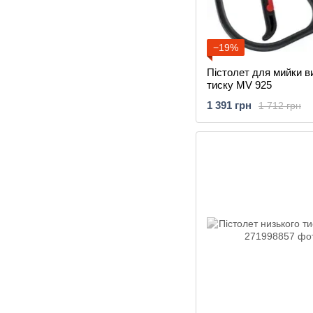
−19%
Пістолет для мийки в
тиску MV 925
1 391 грн
1 712 грн