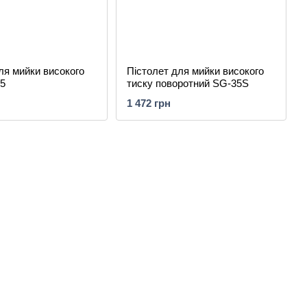
ля мийки високого
Пістолет для мийки високого
35
тиску поворотний SG-35S
1 472 грн