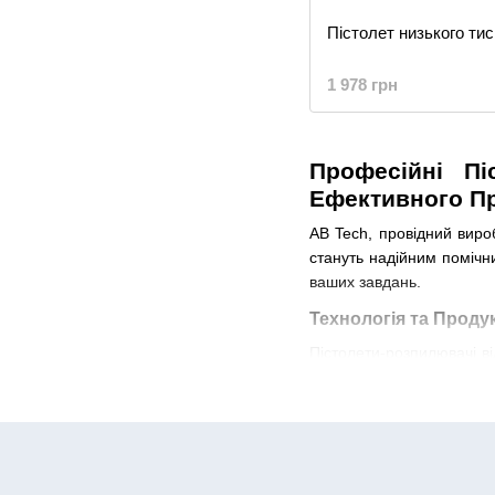
Пістолет низького ти
1 978 грн
Професійні Пі
Ефективного П
AB Tech, провідний виро
стануть надійним помічни
ваших завдань.
Технологія та Проду
Пістолети-розпилювачі ві
системи регулювання до
поверхонь. Завдяки інн
прибирання.
Надійність та Довго