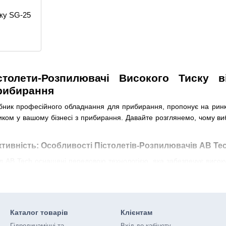
ску SG-25
столети-Розпилювачі Високого Тиску 
рибирання
бник професійного обладнання для прибирання, пропонує на ринку 
ком у вашому бізнесі з прибирання. Давайте розглянемо, чому вибі
ктивність: Особливості Пістолетів-Розпилювачів AB Te
д AB Tech оснащені передовою технологією, яка забезпечує високу 
зволяють адаптувати розпилювачі під різні завдання - від вид
оваційним технологіям, пістолети-розпилювачі AB Tech стануть
вічність: Переваги Використання Обладнання від AB Te
Каталог товарів
Клієнтам
Гідродинамічні та
Вхід до кабінету