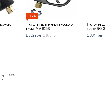
−17%
исокого
Пістолет для мийки високого
Пістолет д
тиску MV 925S
тиску SG-
1 552 грн
1 334 грн
1 873 грн