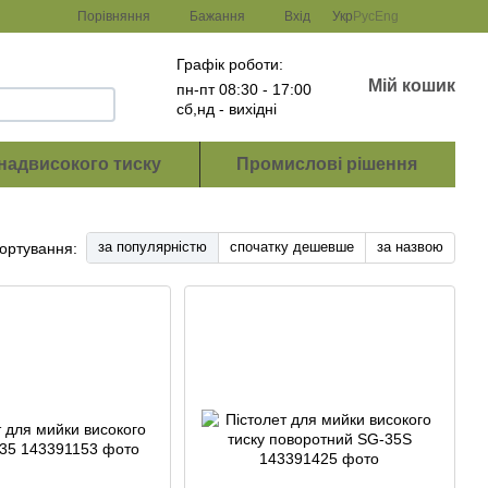
Порівняння
Бажання
Вхід
Укр
Рус
Eng
Графік роботи:
Мій кошик
пн-пт 08:30 - 17:00
сб,нд - вихідні
надвисокого тиску
Промислові рішення
за популярністю
спочатку дешевше
за назвою
ортування: