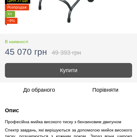
ЦІНА З ПДВ
Розпродаж
Хіт
−9%
В наявності
45 070 грн
49 393 грн
Купити
До обраного
Порівняти
Опис
Професійна мийка високого тиску з бензиновим двигуном
Спектр завдань, які вирішуються за допомогою мийок високого
тиску, розширюється з кожним роком. Зараз вони широко