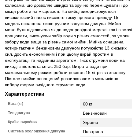
колесами, що дозволяє швидко та зручно переміщувати її до
місця роботи на місцевості. На мийці використовується
високоякісний насос високого тиску прямого приводу. Ця
модель оснащена лише ручним запуском двигуна. Мийка
може бути підключена як до водопровідної мережі, так і в змозі
працювати, виконуючи забір води з різних ємностей, за умови
забору води вище за рівень самої мийки. Мийка оснащена
чотиритактним бензиновим двигуном потужністю 13 кінських
сил, досить економічним і при цьому вкрай простим в
експлуатації та надійним агрегатом. Тиск струменя води на
виході з пістолета сягає 250 бар. Витрата води при
максимальному режимі роботи досягає 15 літрів за хвилину.
Пістолет мийки оснащений розпилювачем з можливістю
вибору форми вихідного струменя води.
Характеристики
Вага (кг)
60 кг
Тип двигуна
Бензиновий
Країна виробник
Україна
Система охолодження двигуна
Повітряна