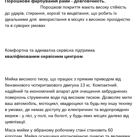
Порошкове фарбування рами - довговічність
.
Порошкові покриття мають високу стійкість
до ударів, стирання, корозії та вицвітання, що робить їх
ідеальними для використання в місцях з високою прохідністю
та в суворих умовах
Комфортна та адекватна сервісна підтримка
кваліфікованим сервісним центром
.
Мийка високого тиску, що працює з прямим приводом від
бензинового чотиритакового двигуна 13 кс. Компактний,
надійний та економічний апарат для очищення забруднених
поверхонь струменем води під високим тиском. Дозволяє мити
ваш автомобіль, мотоцикл, квадроцикл та будь-яку іншу техніку
в умовах, де немає доступу до електричних та водопровідних
мереж - у лісі, у полі, на болоті, у будь-яких місцях далеко від
цивілізації.
Маса мийки у зібраному робочому стані становить 60
кілограм. Мийка оснащена ергономічною ручкою та великими