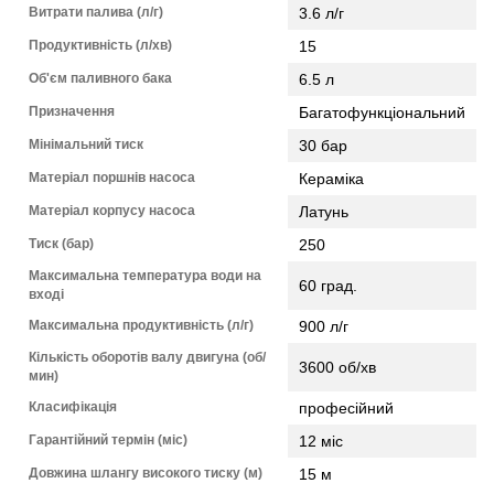
Витрати палива (л/г)
3.6 л/г
Продуктивність (л/хв)
15
Об'єм паливного бака
6.5 л
Призначення
Багатофункціональний
Мінімальний тиск
30 бар
Матеріал поршнів насоса
Кераміка
Матеріал корпусу насоса
Латунь
Тиск (бар)
250
Максимальна температура води на
60 град.
вході
Максимальна продуктивність (л/г)
900 л/г
Кількість оборотів валу двигуна (об/
3600 об/хв
мин)
Класифікація
професійний
Гарантійний термін (міс)
12 міс
Довжина шлангу високого тиску (м)
15 м