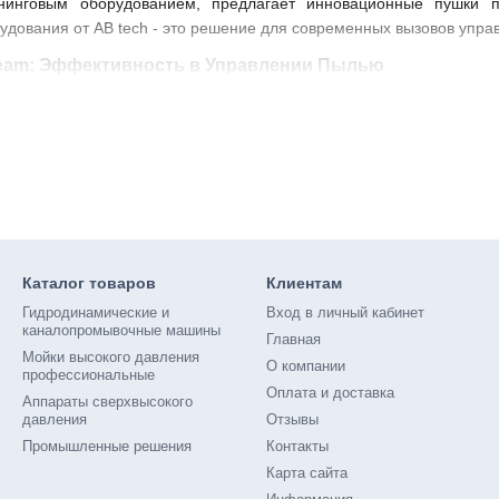
нинговым оборудованием, предлагает инновационные пушки п
удования от AB tech - это решение для современных вызовов упра
ream: Эффективность в Управлении Пылью
praystream от AB tech оснащены передовой технологией, котор
гия базируется на высокоскоростных вентиляторах и системе р
 мельчайшие частицы пыли. Такой подход не только повышает б
 Пылеподавления в Различных Секторах
пушки пылеподавления Spraystream для широкого спектра отрасле
ногое другое. Это оборудование эффективно применяется для по
Каталог товаров
Клиентам
 представляет потенциальные риски для здоровья и окружающей ср
Гидродинамические и
Вход в личный кабинет
Spraystream от AB tech - это не только инструмент для повы
каналопромывочные машины
Главная
кой ответственности. Покупка этого оборудования станет важны
Мойки высокого давления
О компании
профессиональные
а, принося пользу как работникам, так и окружающей среде.**
Оплата и доставка
Аппараты сверхвысокого
давления
Отзывы
Промышленные решения
Контакты
Карта сайта