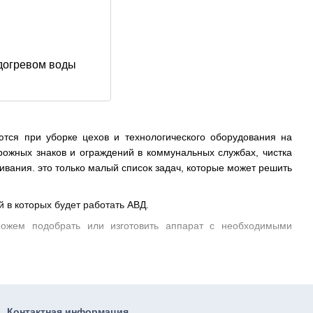
догревом воды
тся при уборке цехов и технологического оборудования на
орожных знаков и ограждений в коммунальных службах, чистка
ивания. это только малый список задач, которые может решить
 в которых будет работать АВД.
можем подобрать или изготовить аппарат с необходимыми
AB tech
втосервисах, на строительных площадках и в других сферах.
адежное оборудование для профессиональной уборки, которое
Контактная информация