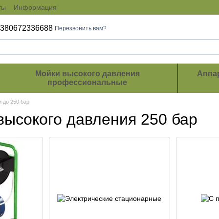
ты
Информация
+380672336688
Перезвонить вам?
Мойки высокого давления
Аппа
профессиональные
 до 250 бар
ысокого давления 250 бар