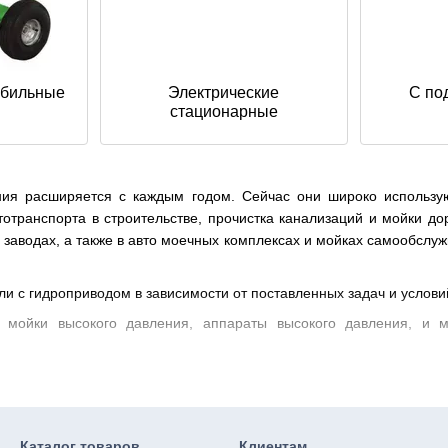
обильные
Электрические
С по
стационарные
я расширяется с каждым годом. Сейчас они широко использую
втотранспорта в строительстве, прочистка канализаций и мойки д
заводах, а также в авто моечных комплексах и мойках самообслуж
и с гидроприводом в зависимости от поставленных задач и условий
т мойки высокого давления, аппараты высокого давления, и 
ого давления 250 бар от производителя 
 роль в обеспечении чистоты на промышленных предприятиях, в а
го давления 250 бар от производителя AB tech. Это мощное и н
Каталог товаров
Клиентам