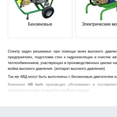
Бензиновые
Электрические м
Спектр задач решаемых при помощи моек высокого давлени
предприятиях, подготовке стен к гидроизоляции и очистке а
теплообменников, участвующих в производственных циклах на 
мойка высокого давления. (аппарат высокого давления)
Так же АВД могут быть выполнены с бензиновым двигателем ил
Компания
AB tech
производит, обслуживает и поставляе
характеристиками, конкретно под Ваши задачи.
Купить профессиональную мойку высок
Профессиональное оборудование для уборки играет ключевую
Одним из самых эффективных решений является мойка высоко