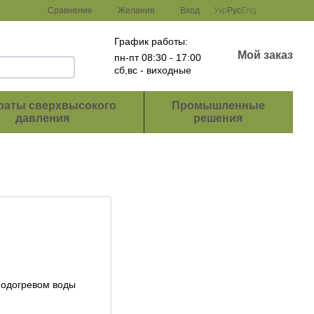
Сравнение
Желания
Вход
Укр
Рус
Eng
График работы:
Мой заказ
пн-пт 08:30 - 17:00
сб,вс - виходные
раты сверхвысокого
Промышленные
давления
решения