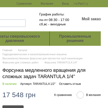
Сравнение
Желания
Вход
Укр
Рус
Eng
График работы:
Мой заказ
пн-пт 08:30 - 17:00
сб,вс - виходные
раты сверхвысокого
Промышленные
давления
решения
Главная
Каталог
Гидродинамические и каналопромывочные машины
Высококачественные форсунки для прочистки труб канализации
Форсунки для сложных работ
Форсунка TARANTULA 1/4"
Форсунка медленного вращения для
сложных задач TARANTULA 1/4"
В наличии
Артикул: TARANTULA 1/2"
Оставить отзыв
17 548 грн
К сравнению
В желания