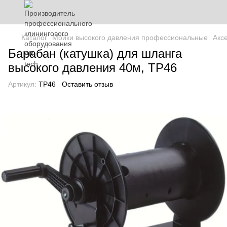
Каталог
Мойки высокого давления профессиональные
Акс
Барабан (катушка) для шланга
высокого давления 40м, TP46
Артикул:
TP46
Оставить отзыв